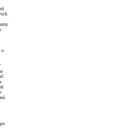
tí
roch
 sumy
v
 o
ť
si
eď.
a
té
e
mná
 po