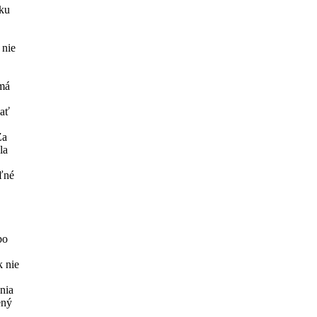
oku
 nie
 má
vať
Za
la
eľné
bo
k nie
nia
ený