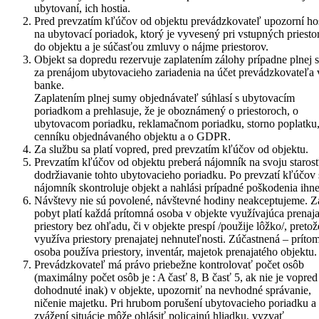
ubytovaní, ich hostia.
Pred prevzatím kľúčov od objektu prevádzkovateľ upozorní hos
na ubytovací poriadok, ktorý je vyvesený pri vstupných priesto
do objektu a je súčasťou zmluvy o nájme priestorov.
Objekt sa dopredu rezervuje zaplatením zálohy prípadne plnej
za prenájom ubytovacieho zariadenia na účet prevádzkovateľa 
banke.
Zaplatením plnej sumy objednávateľ súhlasí s ubytovacím
poriadkom a prehlasuje, že je oboznámený o priestoroch, o
ubytovacom poriadku, reklamačnom poriadku, storno poplatku,
cenníku objednávaného objektu a o GDPR.
Za službu sa platí vopred, pred prevzatím kľúčov od objektu.
Prevzatím kľúčov od objektu preberá nájomník na svoju staros
dodržiavanie tohto ubytovacieho poriadku. Po prevzatí kľúčov 
nájomník skontroluje objekt a nahlási prípadné poškodenia ihn
Návštevy nie sú povolené, návštevné hodiny neakceptujeme. Z
pobyt platí každá prítomná osoba v objekte využívajúca prenaja
priestory bez ohľadu, či v objekte prespí /použije lôžko/, pretož
využíva priestory prenajatej nehnuteľnosti. Zúčastnená – príto
osoba používa priestory, inventár, majetok prenajatého objektu.
Prevádzkovateľ má právo priebežne kontrolovať počet osôb
(maximálny počet osôb je : A časť 8, B časť 5, ak nie je vopred
dohodnuté inak) v objekte, upozorniť na nevhodné správanie,
ničenie majetku. Pri hrubom porušení ubytovacieho poriadku a
zvážení situácie môže ohlásiť policajnú hliadku, vyzvať