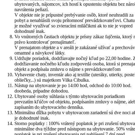
ubytovaných, nájomcov, ich hostí k opusteniu objektu bez nár
navrátenia peňazí.
V objekte nie je prípustné prebývanie osôb, ktoré neuhradili za
pobyt a nenahlásili svoju prítomnosť prevádzkovateľovi. Chatu
je možné využívať so zvieracími miláčikmi ak to nie je vopred
dohodnuté inak.
Vo vnútorných častiach objektu je prísny zákaz fajčenia, ktorý
právo kontrolovať prenajímateľ.
V prenajatom objekte a v areáli je zakázané užívať a prechová
omamné a návykové látky.
Udržujte poriadok, dodržiavajte nočný kľud po 22,00 hodine. 
dodržiavanie nočného kľudu zodpovedá osoba, ktorá si prenaja
objekt a podpísala zmluvu o nájme s prevádzkovateľom
Vybavenie chaty, inventár ako aj textílie (uteráky, utierky, post
obliečky,..) sú majetkom Vilka Cibulka.
Nástup na ubytovanie je po 14:00 hod, odchod do 10:00 hod.
doobeda, prípadne dohodou.
Ubytované osoby súhlasia s týmto ubytovacím poriadkom
prevzatím kľúčov od objektu, podpísaním zmluvy o nájme, ale
zapísaním do ubytovacieho denníka.
Minimálna dĺžka pobytu v ubytovacom zariadení sú dve noci a
je dohodnuté inak.
Storno poplatky : 100% vrátený poplatok je pri zrušení ubytova
minimálne dva týždne pred nástupom na ubytovanie. 50% vrát
poplatok je pri zrušení ubytovania pri nahlásení 7 dní pred